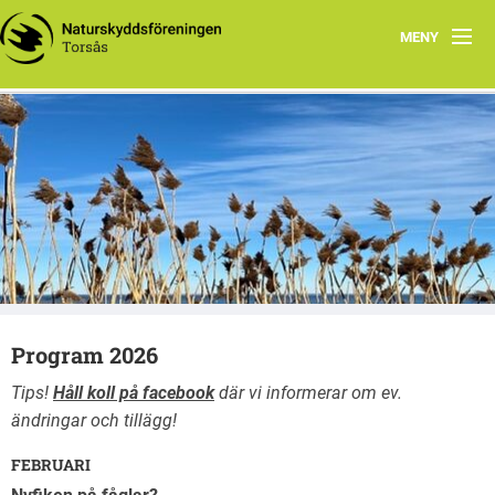
MENY
Natursnokarna
Webbplats för Torsås Naturskyddsförening
Kvilla Hage
Torsås Naturskyddsförening
Naturreservat i Torsås kommun
Styrelse
Program 2026
Program 2026
Tips!
Håll koll på facebook
där vi informerar om ev.
ändringar
och tillägg!
FEBRUARI