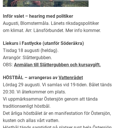
Inför valet – hearing med politiker
Augusti, Blomstermåla. Länets riksdagspolitiker
om klimat. Arr: Länsförbundet. Mer info kommer.
Liekurs i Fastlycke (utanför Söderåkra)
Tisdag 18 augusti (heldag).
Arrangör: Slåttergubben.
OBS:
Anmälan till Slåttergubben och kursavgift.
HÖSTBÅL – arrangeras av
Vattenrådet
Lördag 29 augusti. Vi samlas vid 19-tiden. Bålet tänds
20:30. Vi återkommer om plats.
Vi uppmärksammar Östersjön genom att tända
traditionsenligt höstbål.
Det årliga höstbålet är en manifestation för Östersjön,
kusten och allas vårt vatten.
Höstbål tänds samtidigt på platser runt hela Östersjön.