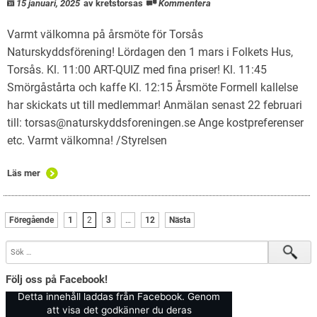
15 januari, 2025
av kretstorsas
Kommentera
Varmt välkomna på årsmöte för Torsås
Naturskyddsförening! Lördagen den 1 mars i Folkets Hus,
Torsås. Kl. 11:00 ART-QUIZ med fina priser! Kl. 11:45
Smörgåstårta och kaffe Kl. 12:15 Årsmöte Formell kallelse
har skickats ut till medlemmar! Anmälan senast 22 februari
till: torsas@naturskyddsforeningen.se Ange kostpreferenser
etc. Varmt välkomna! /Styrelsen
Läs mer
Föregående
1
2
3
…
12
Nästa
Följ oss på Facebook!
Detta innehåll laddas från Facebook. Genom
att visa det godkänner du deras