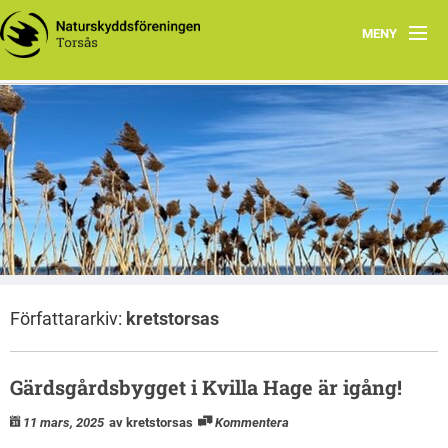
MENY
Natursnokarna
Webbplats för Torsås Naturskyddsförening
Kvilla Hage
Torsås Naturskyddsförening
Naturreservat i Torsås kommun
Styrelse
Program 2026
Författararkiv:
kretstorsas
Gärdsgårdsbygget i Kvilla Hage är igång!
11 mars, 2025
av kretstorsas
Kommentera